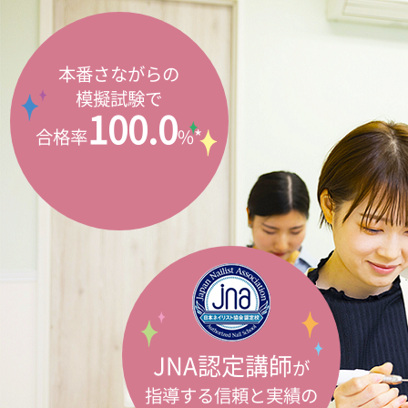
本番さながらの
模擬試験で
100.0
合格率
%*
JNA認定講師
が
指導する信頼と実績の