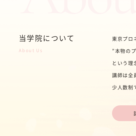
当学院について
東京プロ
About Us
”本物の
という理
講師は全
少人数
制