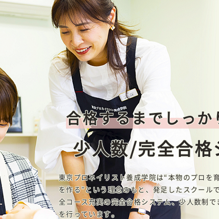
合格するまでしっか
少人数/完全合格
東京プロネイリスト養成学院は“本物のプロを
を作る”という理念のもと、発足したスクール
全コース充実の完全合格システム、少人数制で
を行っています。