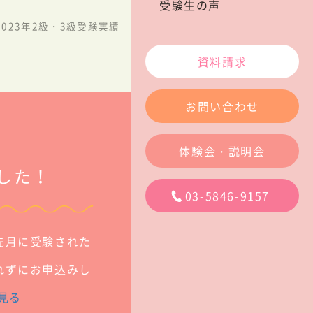
受験生の声
2023年2級・3級受験実績
資料請求
お問い合わせ
体験会・説明会
した！
03-5846-9157
先月に受験された
れずにお申込みし
見る