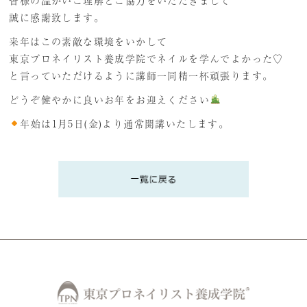
皆様の温かいご理解とご協力をいただきまして
プレミアム講義のご案内
誠に感謝致します。
来年はこの素敵な環境をいかして
受講生の声
東京プロネイリスト養成学院でネイルを学んでよかった♡
と言っていただけるように講師一同精一杯頑張ります。
どうぞ健やかに良いお年をお迎えください
年始は1月5日(金)より通常開講いたします。