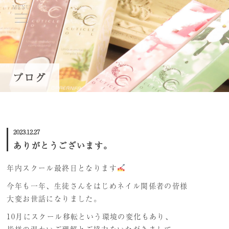
MENU
TOP
ブログ
当学院について
コースのご案内
2023.12.27
学費・募集要項
ありがとうございます。
資格取得について
年内スクール最終日となります
講師紹介
今年も一年、生徒さんをはじめネイル関係者の皆様
就職・キャリアサポート
大変お世話になりました。
10月にスクール移転という環境の変化もあり、
ネイル体験会/スクール説明会