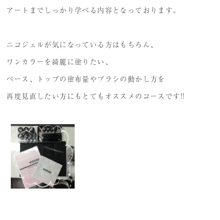
アートまでしっかり学べる内容となっております。
プレミアム講義のご案内
受講生の声
ニコジェルが気になっている方はもちろん、
ワンカラーを綺麗に塗りたい、
ベース、トップの塗布量やブラシの動かし方を
再度見直したい方にもとてもオススメのコースです!!