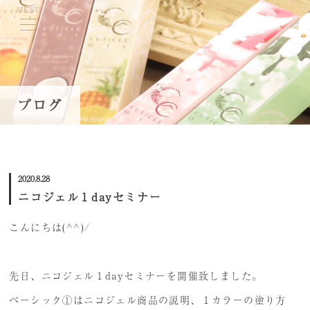
MENU
TOP
ブログ
当学院について
コースのご案内
2020.8.28
学費・募集要項
ニコジェル１dayセミナー
資格取得について
こんにちは(^^)/
講師紹介
就職・キャリアサポート
先日、ニコジェル１dayセミナーを開催致しました。
ネイル体験会/スクール説明会
ベーシック①はニコジェル商品の説明、１カラーの塗り方