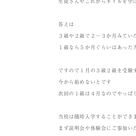
生徒さんやこれからネイルを学
答えは
３級や２級で２～３か月みてい
１級なら５か月ぐらいはあった
ですので１月の３級２級を受験
今から始めないとです
次回の１級は４月なのでやっぱ
当校は随時入学することができ
まず説明会や体験会にご参加い