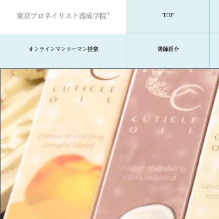
TOP
オンラインマンツーマン授業
講師紹介
TOP
当学院について
コースのご案内
学費・募集要項
資格取得について
講師紹介
就職・キャリアサポート