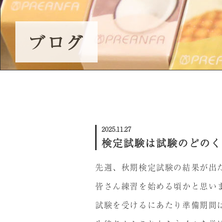
ネイル体験会/スクール説明会
ブログ
プレミアム講義のご案内
受講生の声
2025.11.27
検定試験は試験のどのく
先週、秋期検定試験の結果が出
皆さん練習を始める頃かと思い
試験を受けるにあたり準備期間