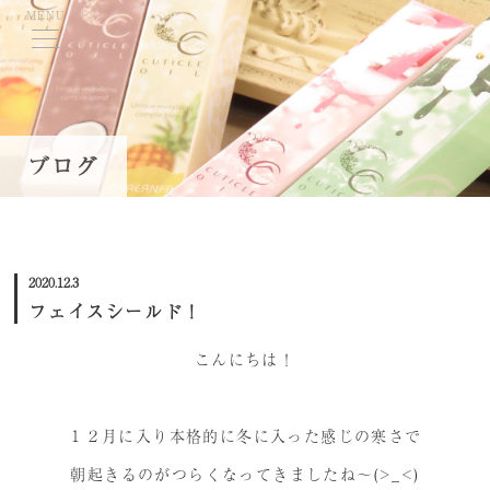
MENU
TOP
ブログ
当学院について
コースのご案内
2020.12.3
学費・募集要項
フェイスシールド！
資格取得について
こんにちは！
講師紹介
就職・キャリアサポート
１２月に入り本格的に冬に入った感じの寒さで
ネイル体験会/スクール説明会
朝起きるのがつらくなってきましたね～(>_<)