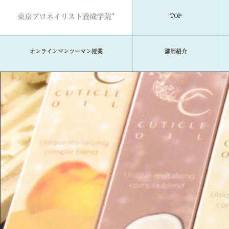
TOP
オンラインマンツーマン授業
講師紹介
TOP
当学院について
コースのご案内
学費・募集要項
資格取得について
講師紹介
就職・キャリアサポート