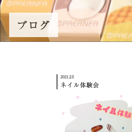
ネイル体験会/スクール説明会
ブログ
プレミアム講義のご案内
受講生の声
2021.2.5
ネイル体験会