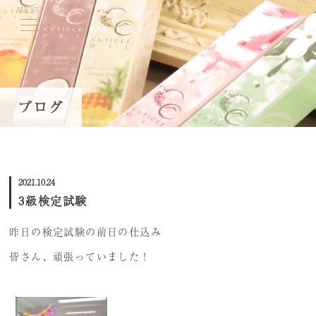
MENU
TOP
ブログ
当学院について
コースのご案内
2021.10.24
学費・募集要項
3級検定試験
資格取得について
昨日の検定試験の前日の仕込み
講師紹介
皆さん、頑張っていました！
就職・キャリアサポート
ネイル体験会/スクール説明会