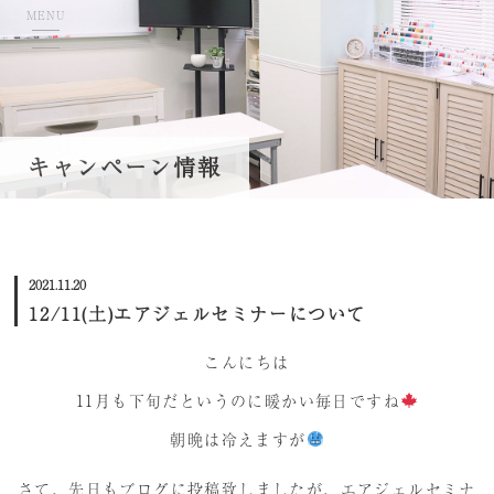
MENU
TOP
キャンペーン情報
当学院について
コースのご案内
2021.11.20
学費・募集要項
12/11(土)エアジェルセミナーについて
資格取得について
こんにちは
講師紹介
11月も下旬だというのに暖かい毎日ですね
就職・キャリアサポート
朝晩は冷えますが
ネイル体験会/スクール説明会
さて、先日もブログに投稿致しましたが、エアジェルセミナ