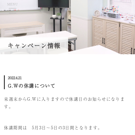
MENU
TOP
キャンペーン情報
当学院について
コースのご案内
2022.4.21
学費・募集要項
G.Wの休講について
資格取得について
来週末からG.Wに入りますので休講日のお知らせになりま
講師紹介
す。
就職・キャリアサポート
休講期間は 5月3日～5日の3日間となります。
ネイル体験会/スクール説明会