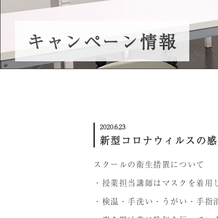
ネイル体験会/スクール説明会
キャンペーン情報
プレミアム講義のご案内
受講生の声
2020.6.23
新型コロナウィルスの感
スクールの衛生措置について
・授業担当講師はマスクを着用
・検温・手洗い・うがい・手指