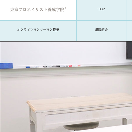
TOP
オンラインマンツーマン授業
講師紹介
TOP
当学院について
コースのご案内
学費・募集要項
資格取得について
講師紹介
就職・キャリアサポート