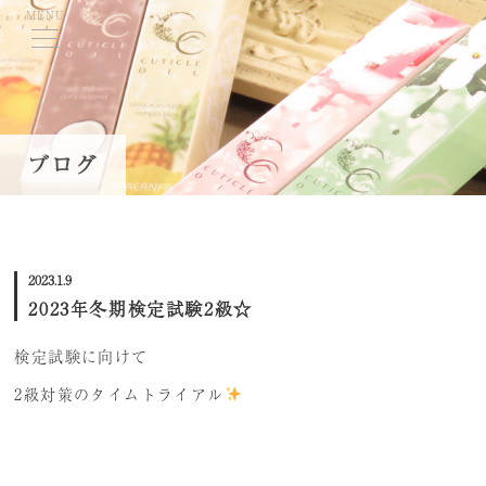
MENU
TOP
ブログ
当学院について
コースのご案内
2023.1.9
学費・募集要項
2023年冬期検定試験2級☆
資格取得について
検定試験に向けて
講師紹介
2級対策のタイムトライアル
就職・キャリアサポート
ネイル体験会/スクール説明会