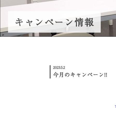
ネイル体験会/スクール説明会
キャンペーン情報
プレミアム講義のご案内
受講生の声
2023.5.2
今月のキャンペーン!!
①入