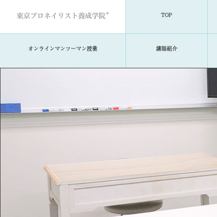
TOP
オンラインマンツーマン授業
講師紹介
TOP
当学院について
コースのご案内
学費・募集要項
資格取得について
講師紹介
就職・キャリアサポート