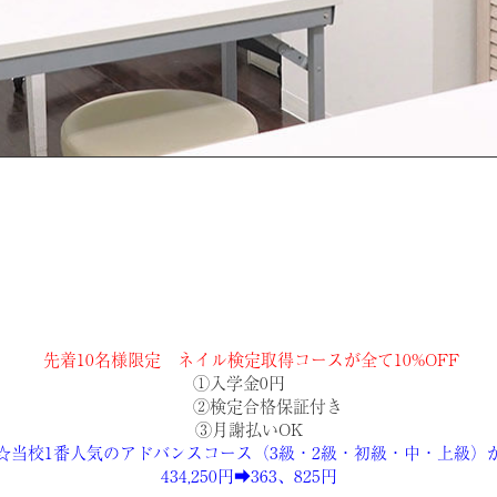
先着10名様限定 ネイル検定取得コースが全て10%OFF
学金0円
②検定合格保証付き
③月謝払いOK
☆当校1番人気のアドバンスコース（3級・2級・初級・中・上級）
434,250円➡363、825円