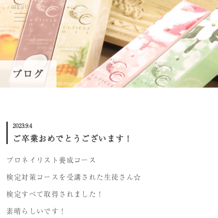
MENU
TOP
ブログ
当学院について
コースのご案内
2023.9.4
学費・募集要項
ご卒業おめでとうございます！
資格取得について
プロネイリスト養成コース
講師紹介
検定対策コースを受講された生徒さん☆
就職・キャリアサポート
検定すべて取得されました！
ネイル体験会/スクール説明会
素晴らしいです！